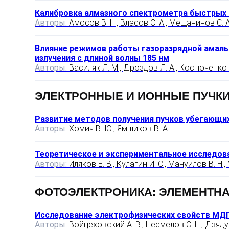
Калибровка алмазного спектрометра быстрых
Авторы:
Амосов В. Н., Власов С. А., Мещанинов С. А.
Влияние режимов работы газоразрядной амальг
излучения с длиной волны 185 нм
Авторы:
Василяк Л. М., Дроздов Л. А., Костюченко С.
ЭЛЕКТРОННЫЕ И ИОННЫЕ ПУЧК
Развитие методов получения пучков убегающих
Авторы:
Хомич В. Ю., Ямщиков В. А.
Теоретическое и экспериментальное исследов
Авторы:
Иляков Е. В., Кулагин И. С., Мануилов В. Н.
ФОТОЭЛЕКТРОНИКА: ЭЛЕМЕНТНА
Исследование электрофизических свойств МДП
Авторы:
Войцеховский А. В., Несмелов С. Н., Дзядух 