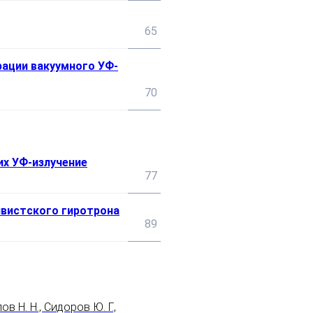
65
рации вакуумного УФ-
70
их УФ-излучение
77
ивистского гиротрона
89
в Н. Н., Сидоров Ю. Г.,