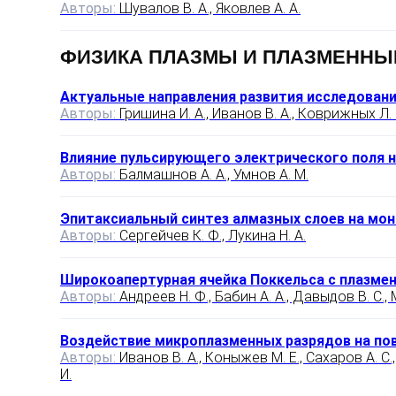
Авторы:
Шувалов В. А., Яковлев А. А.
ФИЗИКА ПЛАЗМЫ И ПЛАЗМЕННЫ
Актуальные направления развития исследований
Авторы:
Гришина И. А., Иванов В. А., Коврижных Л. 
Влияние пульсирующего электрического поля 
Авторы:
Балмашнов А. А., Умнов А. М.
Эпитаксиальный синтез алмазных слоев на мо
Авторы:
Сергейчев К. Ф., Лукина Н. А.
Широкоапертурная ячейка Поккельса с плазм
Авторы:
Андреев Н. Ф., Бабин А. А., Давыдов В. С., М
Воздействие микроплазменных разрядов на по
Авторы:
Иванов В. А., Коныжев М. Е., Сахаров А. С.,
И.