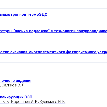
 анизотропной термоЭДС
уктуры "пленка-подложка" в технологии полупроводник
отки сигналов многоэлементного фотоприемного устр
ночного видения
, Саликов В. Л.
сканирующих ОЗП
В. В., Борошнев А. В., Кузьмина И. В.