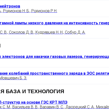
 нейтронов
, Родионов Н. Б., Родионов Р. Н.
амной лампы низкого давления на интенсивность гене
 В., Соколов Д. В., Кудрявцев Н. Н., Собур Д. А.
И
 электронов для накачки газовых лазеров, генерирующ
ание колебаний пространственного заряда в ЭОС релят
, Мовшевич Б. З.
Я БАЗА И ТЕХНОЛОГИЯ
-структур на основе ГЭС КРТ МЛЭ
С. М., Васильев В. В., Варавин В. С., Дворецкий С. А., Михайло