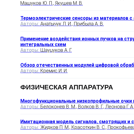
Машуков Ю. П., Якушев М. В.
Термоэлектрические сенсоры из материалов с
Авторы:
Анатычук Л. И., Прибыла А. В.
Применение воздействия ионных пучков на стр
интегральных схем
Авторы:
Шауцуков А. Г.
Обзор отечественных модулей цифровой обраб
Авторы:
Кремис И. И.
ФИЗИЧЕСКАЯ АППАРАТУРА
Многофункциональные низкопрофильные очки 
Авторы:
Белоконев В. М., Волков В. Г., Леонова Г. А.
Имитационная модель сигналов, смотрящих и 
Авторы:
Жидков П. М., Красоткин В. С., Прокофьева 