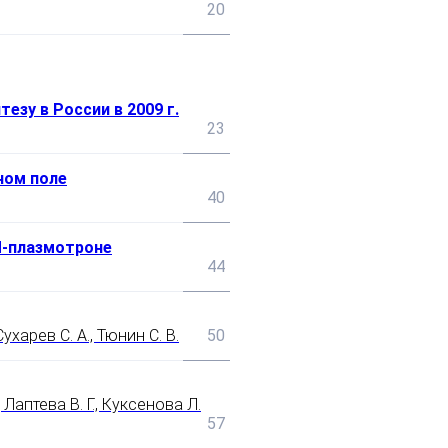
20
зу в России в 2009 г.
23
ном поле
40
Ч-плазмотроне
44
Сухарев С. А., Тюнин С. В.
50
 Лаптева В. Г., Куксенова Л.
57