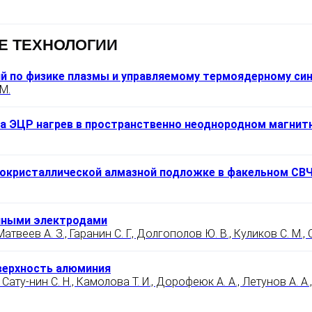
Е ТЕХНОЛОГИИ
 по физике плазмы и управляемому термоядерному синте
М.
на ЭЦР нагрев в пространственно неоднородном магнит
нокристаллической алмазной подложке в факельном СВ
енными электродами
атвеев А. З., Гаранин С. Г., Долгополов Ю. В., Куликов С. М., 
верхность алюминия
 Сату-нин С. Н., Камолова Т. И., Дорофеюк А. А., Летунов А. А.,