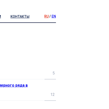
RU
/
EN
М
КОНТАКТЫ
5
ерного ряда в
12