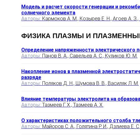
Модель и расчет скорости генерации и рекомб
солнечного элемента
Авторы:
Кармоков А. М., Козырев Е. Н., Агоев А. З.
ФИЗИКА ПЛАЗМЫ И ПЛАЗМЕННЫ
Определение напряженности электрического 
Авторы:
Панов В. А., Савельев А. С., Куликов Ю. М.
Накопление ионов в плазменной электростати
разряде
Авторы:
Поляков Д. Н., Шумова В. В., Василяк Л. М.
Влияние температуры электролита на образов
Авторы:
Тазмеев Г. Х., Тазмеев А. Х.
О характеристиках положительного столба тле
Авторы:
Майоров С. А., Голятина Р. И., Дзлиева Е. С