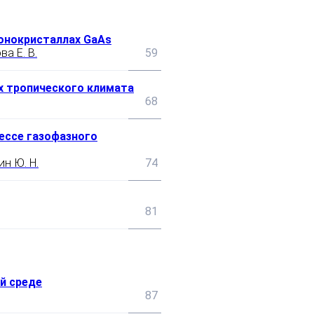
онокристаллах GaAs
ва Е. В.
59
х тропического климата
68
цессе газофазного
ин Ю. Н.
74
81
й среде
87