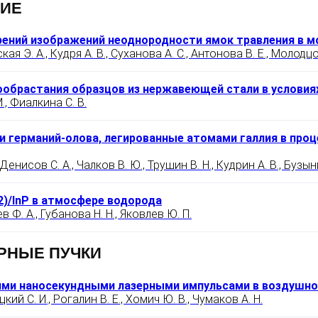
НИЕ
ений изображений неоднородности ямок травления в м
я Э. А., Кудря А. В., Суханова А. С., Антонова В. Е., Молодцо
ообрастания образцов из нержавеющей стали в условия
., Фиалкина С. В.
и германий-олова, легированные атомами галлия в про
 Денисов С. А., Чалков В. Ю., Трушин В. Н., Кудрин А. В., Бузын
2)/InP в атмосфере водорода
 Ф. А., Губанова Н. Н., Яковлев Ю. П.
РНЫЕ ПУЧКИ
ими наносекундными лазерными импульсами в воздушно
ий С. И., Рогалин В. Е., Хомич Ю. В., Чумаков А. Н.