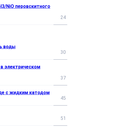
I3/NiO перовскитного
24
ь воды
30
 в электрическом
37
яде с жидким катодом
45
51