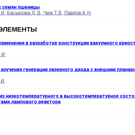
х семян пшеницы
., Басырова Д. В., Чиж Т. В., Павлов А. Н.
 ЭЛЕМЕНТЫ
рименения в разработке конструкции вакуумного криос
 И.
 изучения генерации лазерного диода с внешним плана
 И.
из низкотемпературного в высокотемпературное состо
тами лампового реактора