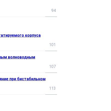
94
татируемого корпуса
101
рным волноводным
107
яние при бистабильном
113