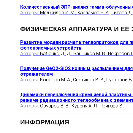
Количественный ЭПР‑анализ гамма‑облученны
Авторы:
Меджидов И. М., Харламов В. А., Титова Д. И
ФИЗИЧЕСКАЯ АППАРАТУРА И ЕЁ
Развитие модели расчета теплопритоков для п
фотоприемных устройств
Авторы:
Бабенко Д. Д., Банников М. В., Некрасов Г.
Получение GeO2‑SiO2 ионным распылением для
отражателем
Авторы:
Кононов М. А., Светиков В. В., Пустовой В.
Динамики переключения кремниевой пластины 
режиме радиационного теплообмена с элемен
Авторы:
Овчаров В. В., Куреня А. Л., Пригара В. П.
ИНФОРМАЦИЯ