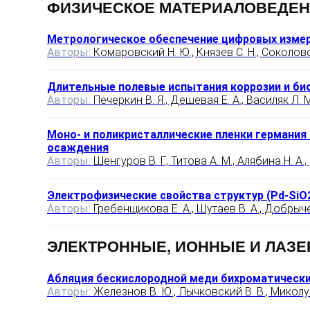
ФИЗИЧЕСКОЕ МАТЕРИАЛОВЕДЕ
Метрологическое обеспечение цифровых измер
Авторы:
Комаровский Н. Ю., Князев С. Н., Соколовска
Длительные полевые испытания коррозии и би
Авторы:
Печеркин В. Я., Дешевая Е. А., Василяк Л. М
Моно- и поликристаллические пленки германия 
осаждения
Авторы:
Шенгуров В. Г., Титова А. М., Алябина Н. А.,
Электрофизические свойства структур (Pd‑SiO
Авторы:
Гребенщикова Е. А., Шутаев В. А., Добрычев
ЭЛЕКТРОННЫЕ, ИОННЫЕ И ЛАЗЕ
Абляция бескислородной меди бихроматическ
Авторы:
Железнов В. Ю., Лычковский В. В., Миколуцк