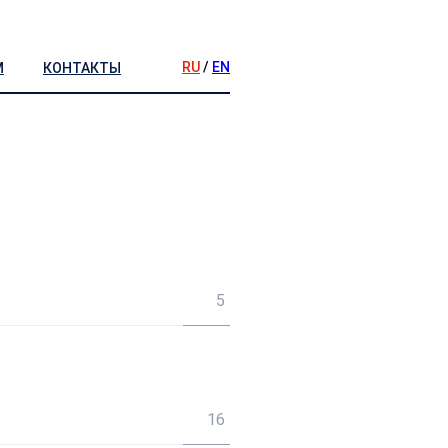
RU
/
EN
М
КОНТАКТЫ
5
16