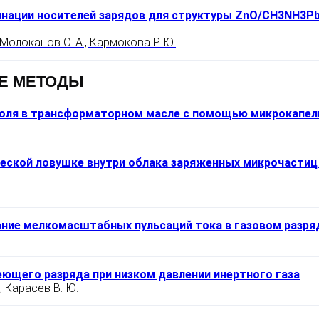
инации носителей зарядов для структуры ZnO/CH3NH3Pb
, Молоканов О. А., Кармокова Р. Ю.
Е МЕТОДЫ
поля в трансформаторном масле с помощью микрокапел
ческой ловушке внутри облака заряженных микрочастиц
ание мелкомасштабных пульсаций тока в газовом разр
ющего разряда при низком давлении инертного газа
., Карасев В. Ю.