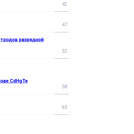
42
47
ктродов разрядной
52
нове CdHgTe
58
65