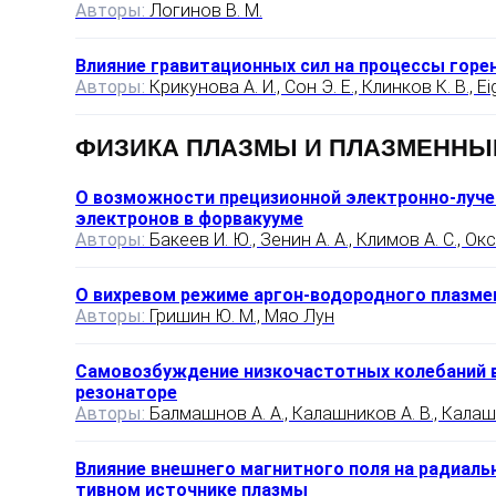
Авторы:
Логинов В. М.
Влияние гравитационных сил на процессы горе
Авторы:
Крикунова А. И., Сон Э. Е., Клинков К. В., E
ФИЗИКА ПЛАЗМЫ И ПЛАЗМЕННЫ
О возможности прецизионной электронно-луч
электронов в форвакууме
Авторы:
Бакеев И. Ю., Зенин А. А., Климов А. С., Окс
О вихревом режиме аргон-водородного плазме
Авторы:
Гришин Ю. М., Мяо Лун
Самовозбуждение низкочастотных колебаний в
резонаторе
Авторы:
Балмашнов А. А., Калашников А. В., Калашни
Влияние внешнего магнитного поля на радиаль
тивном источнике плазмы