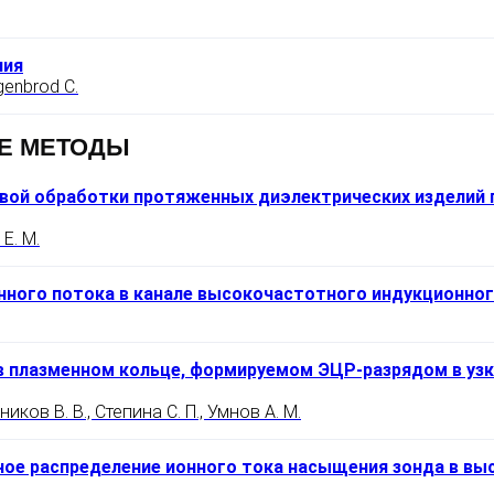
ния
igenbrod C.
Е МЕТОДЫ
евой обработки протяженных диэлектрических изделий
 Е. М.
нного потока в канале высокочастотного индукционно
 плазменном кольце, формируемом ЭЦР-разрядом в уз
ков В. В., Степина С. П., Умнов А. М.
ное распределение ионного тока насыщения зонда в вы