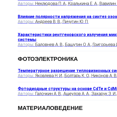
Авторы:
Неклюдова П. А., Кралькина Е. А., Вавилин К
Влияние полярности напряжения на синтез озо
Авторы:
Андреев В. В., Пичугин Ю. П.
Характеристики рентгеновского излучения мик
системы
Авторы:
Баловнев А. В., Башутин О. А., Григорьева И.
ФОТОЭЛЕКТРОНИКА
Температурное разрешение тепловизионных си
Авторы:
Яковлева Н. И., Болтарь К. О., Никонов А. В
Фотодиодные структуры на основе CdTe и CdM
Авторы:
Галочкин А. В., Ащеулов А. А., Захарук З. И
МАТЕРИАЛОВЕДЕНИЕ