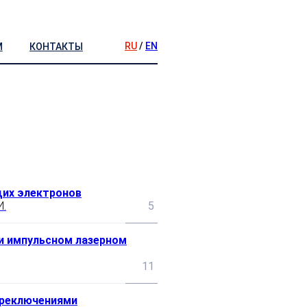
RU
/
EN
М
КОНТАКТЫ
щих электронов
И.
5
и импульсном лазерном
11
ереключениями