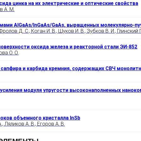
ида цинка на их электрические и оптические свойства
 А. М.
мами AlGaAs/InGaAs/GaAs, выращенных молекулярно-пу
ролов Д. С., Коган И. В., Шуков И. В., Зубков В. И., Глинский Г
поверхности оксида железа и реакторной стали ЭИ-852
ва О. О.
 сапфира и карбида кремния, содержащих СВЧ монолит
 усиления модуля упругости высоконаполненных наноко
оков объемного кристалла InSb
, Ляликов А. В., Егоров А. В.
 ЭЛЕМЕНТЫ