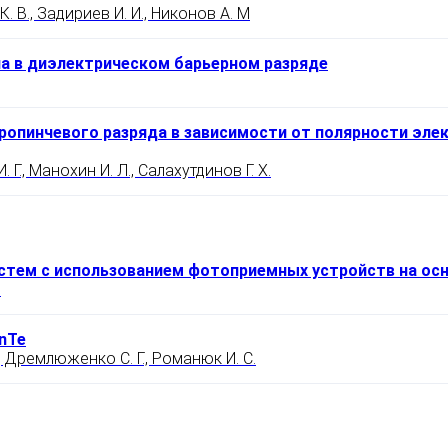
. В., Задириев И. И., Никонов А. М
на в диэлектрическом барьерном разряде
ропинчевого разряда в зависимости от полярности эле
 Г., Манохин И. Л., Салахутдинов Г. Х.
стем с использованием фотоприемных устройств на ос
.
nTe
., Дремлюженко С. Г., Романюк И. С.