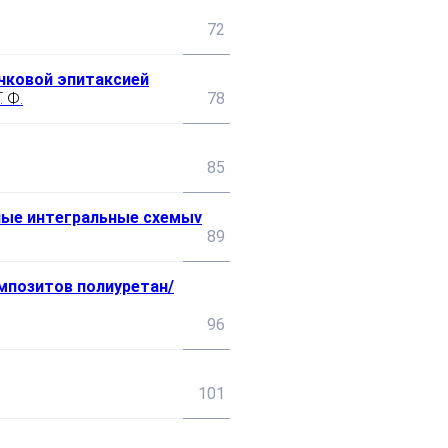
72
чковой эпитаксией
. Ф.
78
85
ные интегральные схемыv
89
мпозитов полиуретан/
96
101