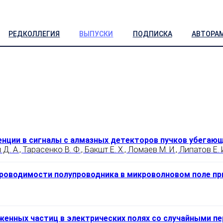
РЕДКОЛЛЕГИЯ
ВЫПУСКИ
ПОДПИСКА
АВТОРА
ции в сигналы с алмазных детекторов пучков убегаю
Д. А., Тарасенко В. Ф., Бакшт Е. Х., Ломаев М. И., Липатов Е. 
роводимости полупроводника в микроволновом поле пр
женных частиц в электрических полях со случайными п