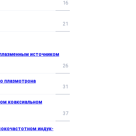
16
21
 плазменным источником
26
го плазмотрона
31
ком коаксиальном
37
сокочастотном индук-