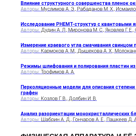
Влияние структурного совершенства пленок окс
Авторы:
Муслимов А. Э., Рабаданов М. Х., Исмаилов
Исследование PHEMT-структур с квантовыми я
Авторы:
Дудин А. Л., Миронова М. С., Яковлев Г. Е., Ф
Измерение краевого угла смачивания свинцом 
Авторы:
Кармоков А. М., Дышекова А. Х., Молокано
Режимы шлифования и полирования пластин из
Авторы:
Трофимов А. А.
Перколяционные модели для описания степени
графен
Авторы:
Козлов Г. В., Долбин И. В.
Анализ разориентации монокристаллических бл
Авторы:
Шабрин А. Д., Гончаров А. Е., Пашкеев Д. А.
ФИЗИЧЕСКАЯ АППАРАТУРА И ЕЁ