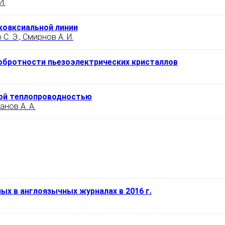
И.
коаксиальной линии
р С. Э., Смирнов А. И.
обротности пьезоэлектрических кристаллов
ой теплопроводностью
анов А. А.
ых в англоязычных журналах в 2016 г.