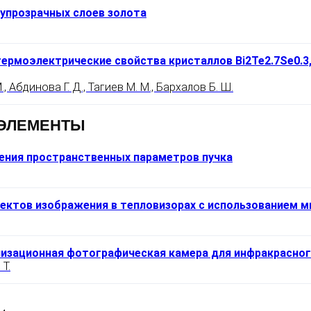
упрозрачных слоев золота
ермоэлектрические свойства кристаллов Bi2Te2.7Se0.3, 
, Абдинова Г. Д., Тагиев М. М., Бархалов Б. Ш.
 ЭЛЕМЕНТЫ
ения пространственных параметров пучка
ектов изображения в тепловизорах с использованием 
изационная фотографическая камера для инфракрасног
Т.