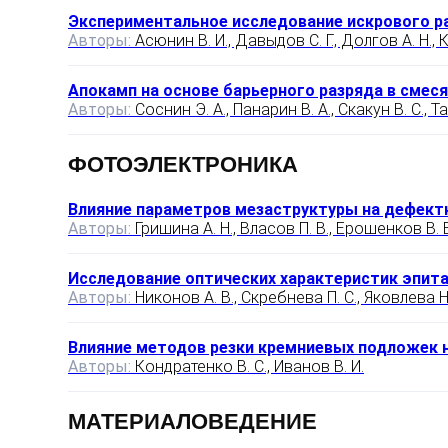
Экспериментальное исследование искрового ра
Авторы:
Асюнин В. И., Давыдов С. Г., Долгов А. Н., 
Апокамп на основе барьерного разряда в смес
Авторы:
Соснин Э. А., Панарин В. А., Скакун В. С., Т
ФОТОЭЛЕКТРОНИКА
Влияние параметров мезаструктуры на дефект
Авторы:
Гришина А. Н., Власов П. В., Ерошенков В. В
Исследование оптических характеристик эпита
Авторы:
Никонов А. В., Скребнева П. С., Яковлева Н.
Влияние методов резки кремниевых подложек 
Авторы:
Кондратенко В. С., Иванов В. И.
МАТЕРИАЛОВЕДЕНИЕ