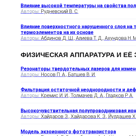
Влияние высокой температуры на свойства пол
Авторы:
Рудневский В. С.
Влияние поверхностного нарушенного слоя на т
термоэлементов на их основе
Авторы:
Абдинов Д. Ш., Алиева Т. Д., Ахундова Н. М.
ФИЗИЧЕСКАЯ АППАРАТУРА И ЕЁ
Резонаторы твердотельных лазеров для измен
Авторы:
Носов П. А., Батшев В. И.
Фильтрация остаточной неоднородности и деф
Авторы:
Кремис И. И., Толмачев Д. А., Гладков Р. А.
Высокочувствительная полупроводниковая ион
Авторы:
Хайдаров З., Хайдарова К. З., Йулдашев Х. 
Модель экзоионного фототранзистора