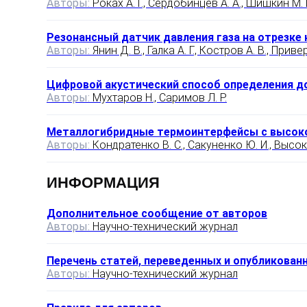
Авторы:
Роках А. Г., Сердобинцев А. А., Шишкин М. 
Резонансный датчик давления газа на отрезке 
Авторы:
Янин Д. В., Галка А. Г., Костров А. В., Приве
Цифровой акустический способ определения д
Авторы:
Мухтаров Н., Саримов Л. Р.
Металлогибридные термоинтерфейсы с высок
Авторы:
Кондратенко В. С., Сакуненко Ю. И., Высок
ИНФОРМАЦИЯ
Дополнительное сообщение от авторов
Авторы:
Научно-технический журнал
Перечень статей, переведенных и опубликованн
Авторы:
Научно-технический журнал