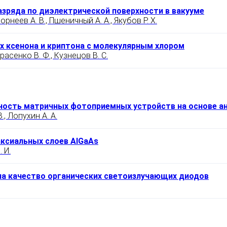
зряда по диэлектрической поверхности в вакууме
Корнеев А. В., Пшеничный А. А., Якубов Р. Х.
ях ксенона и криптона с молекулярным хлором
арасенко В. Ф., Кузнецов В. С.
ность матричных фотоприемных устройств на основе а
., Лопухин А. А.
ксиальных слоев AlGaAs
 И.
на качество органических светоизлучающих диодов