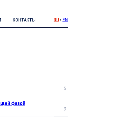
RU
/
EN
М
КОНТАКТЫ
5
ющей фазой
9