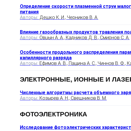
Определение скорости плазменной струи мало
питания
Авторы:
Дешко К. И., Черников В. А.
Влияние газообразных продуктов травления п
Авторы:
Овцын А. А., Кадников Д. В., Смирнов С. А.
Особенности продольного распределения парам
капиллярного разряда
Авторы:
Ефимов А. В., Пащина А. С., Чиннов В. Ф., К
ЭЛЕКТРОННЫЕ, ИОННЫЕ И ЛАЗЕ
Численные алгоритмы расчета объемного заря
Авторы:
Козырев А. Н., Свешников В. М.
ФОТОЭЛЕКТРОНИКА
Исследование фотоэлектрических характерист