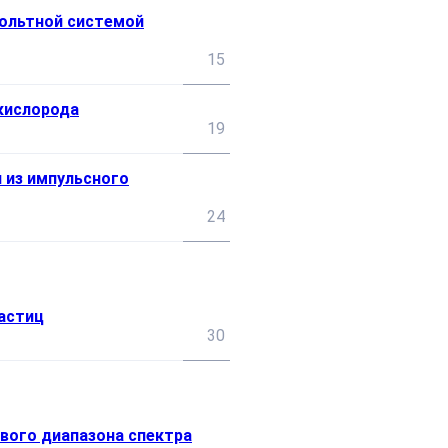
вольтной системой
15
кислорода
19
 из импульсного
24
астиц
30
вого диапазона спектра