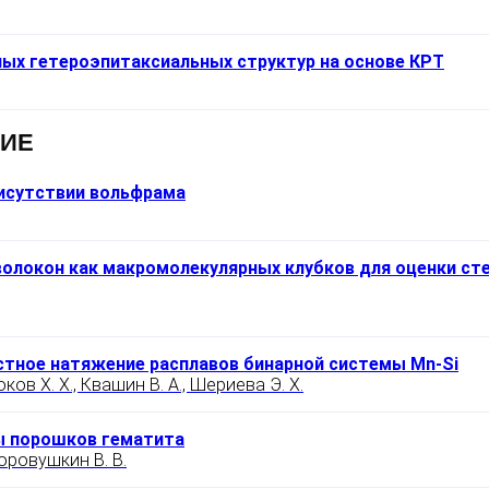
ых гетероэпитаксиальных структур на основе КРТ
НИЕ
рисутствии вольфрама
олокон как макромолекулярных клубков для оценки сте
остное натяжение расплавов бинарной системы Mn-Si
ов Х. Х., Квашин В. А., Шериева Э. Х.
ы порошков гематита
Коровушкин В. В.