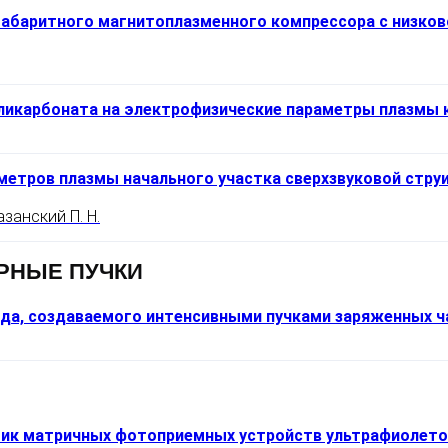
габаритного магнитоплазменного компрессора с низко
оликарбоната на электрофизические параметры плазмы 
етров плазмы начального участка сверхзвуковой струи
азанский П. Н.
РНЫЕ ПУЧКИ
да, создаваемого интенсивными пучками заряженных ч
ик матричных фотоприемных устройств ультрафиолето