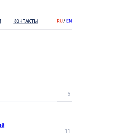
RU
/
EN
М
КОНТАКТЫ
5
ей
11