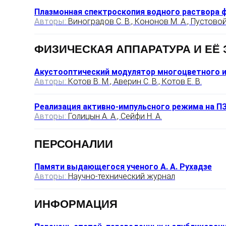
Плазмонная спектроскопия водного раствора ф
Авторы:
Виноградов C. В., Кононов М. А., Пустовой 
ФИЗИЧЕСКАЯ АППАРАТУРА И ЕЁ
Акустооптический модулятор многоцветного из
Авторы:
Котов В. М., Аверин С. В., Котов Е. В.
Реализация активно-импульсного режима на П
Авторы:
Голицын А. А., Сейфи Н. А.
ПЕРСОНАЛИИ
Памяти выдающегося ученого А. А. Рухадзе
Авторы:
Научно-технический журнал
ИНФОРМАЦИЯ