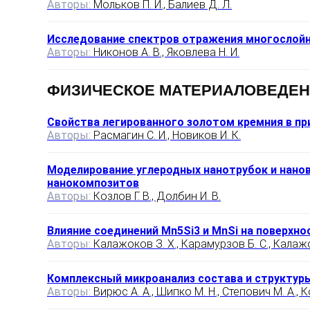
Авторы:
Мольков П. И., Балиев Д. Л.
Исследование спектров отражения многослойн
Авторы:
Никонов А. В., Яковлева Н. И.
ФИЗИЧЕСКОЕ МАТЕРИАЛОВЕДЕ
Свойства легированного золотом кремния в п
Авторы:
Расмагин С. И., Новиков И. К.
Моделирование углеродных нанотрубок и нанов
нанокомпозитов
Авторы:
Козлов Г. В., Долбин И. В.
Влияние соединений Mn5Si3 и MnSi на поверхн
Авторы:
Калажоков З. Х., Карамурзов Б. С., Калажок
Комплексный микроанализ состава и структур
Авторы:
Вирюс А. А., Шипко М. Н., Степович М. А., 