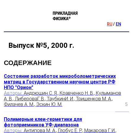
RU
/
EN
Выпуск №5, 2000 г.
СОДЕРЖАНИЕ
Состояние разработок микроболометрических
матриц в Государственном научном центре РФ
НПО "Орион"
Авторы:
Андрюшин С. Я., Кравченко Н. В., Кулыманов
А. В., ЛибероваГ. В., ТаубкинИ. И., Тришенков М. А.,
Филачев А. М., Эскин Ю. М.
5
Полимерные клеи-герметики для
фотоприемников УФ-диапазона
Авторы:
Антипова М. А., Глобус Е. Р., Макарова Г. И.,