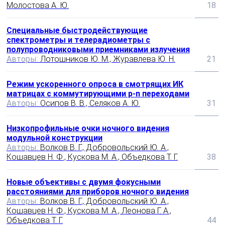
Молостова А. Ю.
18
Специальные быстродействующие
спектрометры и телерадиометры с
полупроводниковыми приемниками излучения
Авторы:
Лотошников Ю. М., Журавлева Ю. Н.
21
Режим ускоренного опроса в смотрящих ИК
матрицах с коммутирующими p-n переходами
Авторы:
Осипов В. В., Селяков А. Ю.
31
Низкопрофильные очки ночного видения
модульной конструкции
Авторы:
Волков В. Г., Добровольский Ю. А.,
Кошавцев Н. Ф., Кускова М. А., Объедкова Т. Г.
38
Новые объективы с двумя фокусными
расстояниями для приборов ночного видения
Авторы:
Волков В. Г., Добровольский Ю. А.,
Кошавцев Н. Ф., Кускова М. А., Леонова Г. А.,
Объедкова Т. Г.
44