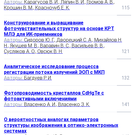
Авторы:
Карагусов В. И., Ляпин В. И., Громов А. В.,
Крошин В. М., Красночуб Е. К.
115
Конструирование и выращивание
фоточувствительных структур на основе КРТ
МЛЭ для ИК-приемников
Авторы:
Сидоров Ю. Г., Дворецкий С. А., Михайлов Н.
Н., Якушев М. В., Варавин В. С., Васильев В. В.,
Сусляков А. О., Овсюк В. Н.
121
Аналитическое исследование процесса
регистрации потока излучений ЭОП с МКП
Авторы:
Багдуев Р. И.
132
Фотопроводимость кристаллов CdHgTe с
фотоактивными включениями
Авторы:
Власенко А. И., Власенко З. К.
141
О вероятностных аналогах параметров
структуры изображения в оптико-электронных
системах