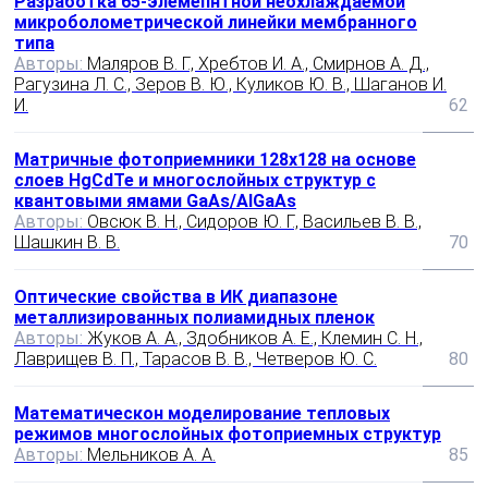
Разработка 65-элемепнтной неохлаждаемой
микроболометрической линейки мембранного
типа
Авторы:
Маляров В. Г., Хребтов И. А., Смирнов А. Д.,
Рагузина Л. С., Зеров В. Ю., Куликов Ю. В., Шаганов И.
И.
62
Матричные фотоприемники 128х128 на основе
слоев HgCdTe и многослойных структур с
квантовыми ямами GaAs/AlGaAs
Авторы:
Овсюк В. Н., Сидоров Ю. Г., Васильев В. В.,
Шашкин В. В.
70
Оптические свойства в ИК диапазоне
металлизированных полиамидных пленок
Авторы:
Жуков А. А., Здобников А. Е., Клемин С. Н.,
Лаврищев В. П., Тарасов В. В., Четверов Ю. С.
80
Математическон моделирование тепловых
режимов многослойных фотоприемных структур
Авторы:
Мельников А. А.
85