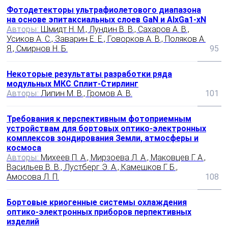
Фотодетекторы ультрафиолетового диапазона
на основе эпитаксиальных слоев GaN и AlxGa1-xN
Авторы:
Шмидт Н. М., Лундин В. В., Сахаров А. В.,
Усиков А. С., Заварин Е. Е., Говорков А. В., Поляков А.
Я., Смирнов Н. Б.
95
Некоторые результаты разработки ряда
модульных МКС Сплит-Стирлинг
Авторы:
Липин М. В., Громов А. В.
101
Требования к перспективным фотоприемным
устройствам для бортовых оптико-электронных
комплексов зондирования Земли, атмосферы и
космоса
Авторы:
Михеев П. А., Мирзоева Л. А., Маковцев Г. А.,
Васильев В. В., Лустберг Э. А., Камешков Г. Б.,
Амосова Л. П.
108
Бортовые криогенные системы охлаждения
оптико-электронных приборов перпективных
изделий