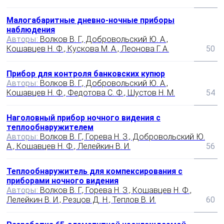
Малогабаритные дневно-ночные приборы
наблюдения
Авторы:
Волков В. Г., Добровольский Ю. А.,
Кошавцев Н. Ф., Кускова М. А., Леонова Г. А.
50
Прибор для контроля банковских купюр
Авторы:
Волков В. Г., Добровольский Ю. А.,
Кошавцев Н. Ф., Федотова С. Ф., Шустов Н. М.
54
Наголовный прибор ночного видения с
теплообнаружителем
Авторы:
Волков В. Г., Горева Н. З., Добровольский Ю.
А., Кошавцев Н. Ф., Лелейкин В. И.
56
Теплообнаружитель для компексирования с
приборами ночного видения
Авторы:
Волков В. Г., Горева Н. З., Кошавцев Н. Ф.,
Лелейкин В. И., Резцов Д. Н., Теплов В. И.
60