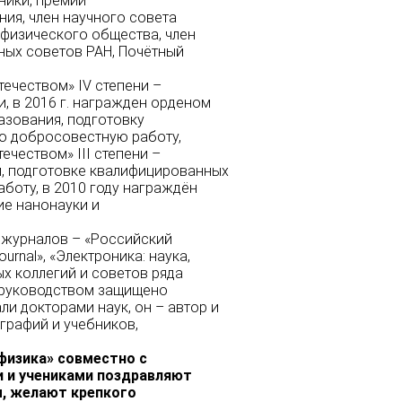
ники, премии
ния, член научного совета
 физического общества, член
ных советов РАН, Почётный
течеством» IV степени –
и, в 2016 г. награжден орденом
азования, подготовку
ю добросовестную работу,
ечеством» III степени –
и, подготовке квалифицированных
боту, в 2010 году награждён
ие нанонауки и
х журналов – «Российский
urnal», «Электроника: наука,
ых коллегий и советов ряда
 руководством защищено
ли докторами наук, он – автор и
графий и учебников,
физика» совместно с
 и учениками поздравляют
м, желают крепкого