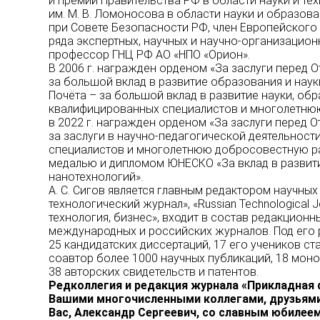
и премий Правительства РФ в области науки и тех
им. М. В. Ломоносова в области науки и образова
при Совете Безопасности РФ, член Европейского
ряда экспертных, научных и научно-организацион
профессор ГНЦ РФ АО «НПО «Орион».
В 2006 г. награжден орденом «За заслуги перед О
за большой вклад в развитие образования и наук
Почёта – за большой вклад в развитие науки, обр
квалифицированных специалистов и многолетню
в 2022 г. награжден орденом «За заслуги перед От
за заслуги в научно-педагогической деятельност
специалистов и многолетнюю добросовестную ра
медалью и дипломом ЮНЕСКО «За вклад в развит
нанотехнологий».
А. С. Сигов является главным редактором научны
технологический журнал», «Russian Technological Jo
технология, бизнес», входит в состав редакционн
международных и российских журналов. Под его
25 кандидатских диссертаций, 17 его учеников ста
соавтор более 1000 научных публикаций, 18 моно
38 авторских свидетельств и патентов.
Редколлегия и редакция журнала «Прикладная 
Вашими многочисленными коллегами, друзьями
Вас, Александр Сергеевич, со славным юбилее