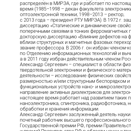
распределён в МИРЭА, где и работает по настоя
время (1985–1998 – декан факультета электроник
оптоэлектронной техники; 1998–2013 – ректор;
с 2013 года – президент РТУ МИРЭА). В 1972 г. з
диссертацию «Статические и динамические свойс
поперечными связями в тонких ферромагнитных пле
докторскую диссертацию «Влияние дефектов на ф
вблизи структурных и магнитных фазовых переход
звание профессора. В 2006 г. он избран членом
по Отделению информационных технологий и вычи
а в 2011 году избран действительным членом Рос
Александр Сергеевич – специалист в области физ
твердотельной электроники и физического матер
деятельности – исследование физических свойст
размерностью и/или структурным беспорядком и 
функциональных устройств нано- и микроэлектро
направление активных диэлектриков для электро
настоящее время работает над развитием таких п
наноэлектроника, спинтроника, радиофотоника, 
обработки и хранения информации.
Александр Сергеевич заслуженный деятель наук
почетный работник высшего профессионального 
Государственной премии РФ, премии Правительст