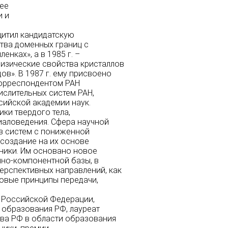
щее
и и
ащитил кандидатскую
тва доменных границ с
нках», а в 1985 г. –
изические свойства кристаллов
ов». В 1987 г. ему присвоено
-корреспондентом РАН
слительных систем РАН,
сийской академии наук.
ики твердого тела,
иаловедения. Сфера научной
в систем с пониженной
создание на их основе
ники. Им основано новое
нно-компонентной базы, в
ерспективных направлений, как
новые принципы передачи,
и Российской Федерации,
образования РФ, лауреат
ва РФ в области образования