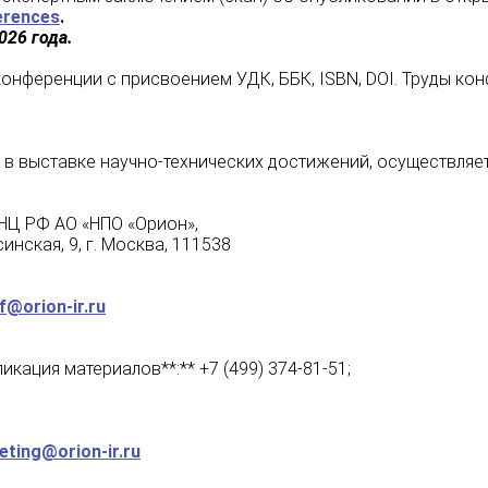
erences
.
026 года.
конференции с присвоением УДК, ББК, ISBN, DOI. Труды к
е в выставке научно-технических достижений, осуществляет
НЦ РФ АО «НПО «Орион»,
осква, 111538
f@orion-ir.ru
кация материалов**:** +7 (499) 374-81-51;
eting@orion-ir.ru