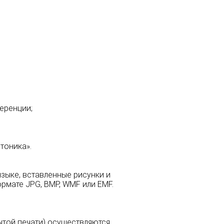
еренции;
тоника».
языке, вставленные рисунки и
рмате JPG, BMP, WMF или EMF.
ытой печати) осуществляются