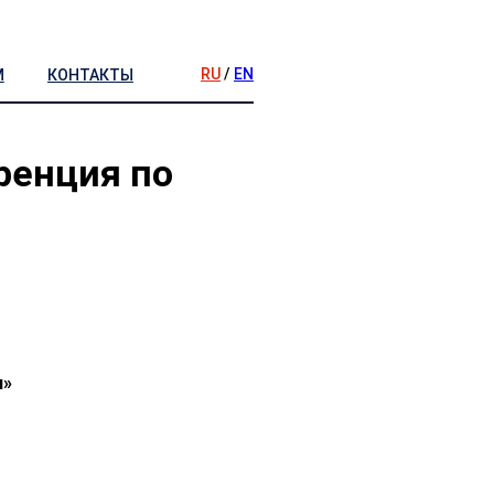
RU
/
EN
М
КОНТАКТЫ
ренция по
н»