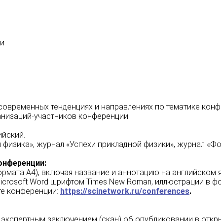
ии
современных тенденциях и направлениях по тематике конф
анизаций-участников конференции.
ийский.
физика», журнал «Успехи прикладной физики», журнал «Фо
онференции:
ормата А4), включая название и аннотацию на английском 
Microsoft Word шрифтом Times New Roman, иллюстрации в фо
те конференции:
https://scinetwork.ru/conferences
.
с экспертным заключением (скан) об опубликовании в откр