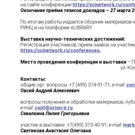
на сайте конференции
https://scinetwork.ru/conf
Окончание приёма тезисов докладов – 27 марта 2
По итогам работы издается сборник материалов 
РИНЦ и на платформе eLIBRARY.
Выставка научно-технических достижений:
Регистрация участников, прием заявок на участи
https://scinetwork.ru/conferences
.
Место проведения конференции и выставки
– Г
ул. Косинская, 9, г. М
Контакты:
общие орг. вопросы: +7 (499) 374-91-71;
e-mail:
con
Овсий Андрей Алексеевич
вопросы получения и обработки материалов, публи
e-mail:
conf@orion-ir.ru
Севалкина Лилия Григорьевна
участие в выставке: +7(499) 373-40-91;
e-mail:
mark
Светикова Анастасия Олеговна