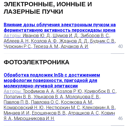
ЭЛЕКТРОННЫЕ, ИОННЫЕ И
ЛАЗЕРНЫЕ ПУЧКИ
Влияние дозы облучения электронным пучком на
ферментативную активность пероксидазы хрена
Авторы:
Иванов Ю. Д., Шумов И. Д., Зиборов В. С.,
Аблеев А. Н., Козлов А. Ф., Жданов Д. Д., Будник С. В.,
Чурюкин Р. С., Тереза А. М., Арчаков А. И.
40
ФОТОЭЛЕКТРОНИКА
Обработка подложек InSb с достижением
морфологии поверхности, пригодной для
молекулярно‑лучевой эпитаксии
Авторы:
Трофимов А. А., Козлов Р. Ю., Кривобок В. С.,
Лопатин В. В., Улькаров В. А., Молодцова Е. В.,
Павлов П. В., Павлова О. С., Косякова А. М.,
Комаровский Н. Ю., Нестюркин М. С., Клековкин А. В.,
Минаев И. И., Ерошенков В. В., Атрашков А. С., Ковин
Я. А., Мирошникова И. Н.
46