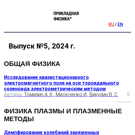
RU
/
EN
Выпуск №5, 2024 г.
ОБЩАЯ ФИЗИКА
Исследование квазистационарного
электромагнитного поля на оси тороидального
соленоида электрометрическим методом
Авторы:
Томилин А. К., Мисюченко И., Викулин В. С.
5
ФИЗИКА ПЛАЗМЫ И ПЛАЗМЕННЫЕ
МЕТОДЫ
Демпфирование колебаний заряженных