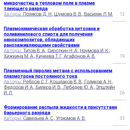
микрочастиц в тепловом поле в плазме
тлеющего разряда
Авторы:
Поляков Д. Н., Шумова В. В., Василяк Л. М.
12
Плазмохимическая обработка хитозана и
поливинилового спирта для получения
нанокомпозитов, обладающих
ранозаживляющими свойствами
Авторы:
Титов В. А., Сироткин Н. А., Наумова И. К.,
Хижкина М. А., Кичеева Т. Г., Агафонов А. В.
19
Плазменный пиролиз метана с использованием
плазмотрона постоянного тока
Авторы:
Ребров С. Г., Кошлаков В. В., Голиков А. Н.,
Федоров И. А., Билера И. В., Лебедев Ю. А., Эпштейн
И. Л.
26
Формирование распыла жидкости в присутствии
барьерного разряда
Авторы:
Савельев А. С., Угрюмов А. В.
33