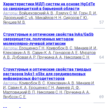
Характеристики МДП-систем на основе HgCdTe
со сверхрешеткой в барьерной области
Авторы:
Войцеховский А. В., Дзядух С. М., Горн Д. И.,
Дворецкий С. vА., Михайлов Н. Н., Сидоров Г. Ю.,
Якушев М. В.
57
Структурные и оптические свойства InAs/GaSb
сверхрешеток, полученных методом
молекулярно‑лучевой эпитаксии
Авторы:
Ерошенко Г. Н., Кривобок В. С., Минаев И. И.,
Клековкин А. В., Савин К. А., Гончаров А. Е., Муратов
А. В., Дубовая А. Р., Пручкина А. А., Николаев С. Н.
64
Структурные и оптические свойства твердых
растворов InAs1‑xSbx для средневолновых
инфракрасных фотодетекторов
Авторы:
Кривобок В. С., Клековкин А. В., Минаев И.
И., Савин К. А., Ерошенко Г. Н., Аминев Д. Ф.,
Мартовицкий В. П., Николаев С. Н., Пручкина А. А.,
Якубсон С. Е.
69