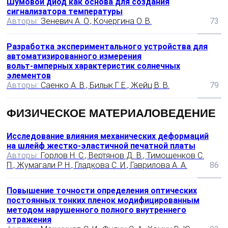
Шумовой диод как основа для создания
сигнализатора температуры
Авторы:
Зеневич А. О., Кочергина О. В.
73
Разработка экспериментального устройства для
автоматизированного измерения
вольт‑амперных характеристик солнечных
элементов
Авторы:
Саенко А. В., Билык Г. Е., Жейц В. В.
79
ФИЗИЧЕСКОЕ МАТЕРИАЛОВЕДЕНИЕ
Исследование влияния механических деформаций
на шлейф жестко-эластичной печатной платы
Авторы:
Горлов Н. С., Вертянов Д. В., Тимошенков С.
П., Жумагали Р. Н., Гладкова С. И., Гаврилова А. А.
86
Повышение точности определения оптических
постоянных тонких пленок модифицированным
методом нарушенного полного внутреннего
отражения