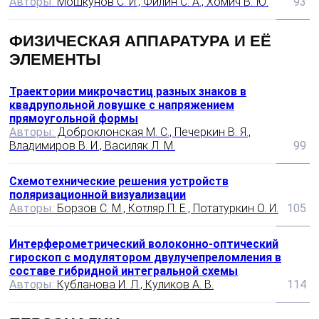
Авторы:
Мошкунов С. И., Филин С. А., Хомич В. Ю.
93
ФИЗИЧЕСКАЯ АППАРАТУРА И ЕЁ
ЭЛЕМЕНТЫ
Траектории микрочастиц разных знаков в
квадрупольной ловушке с напряжением
прямоугольной формы
Авторы:
Доброклонская М. С., Печеркин В. Я.,
Владимиров В. И., Василяк Л. М.
99
Схемотехнические решения устройств
поляризационной визуализации
Авторы:
Борзов С. М., Котляр П. Е., Потатуркин О. И.
105
Интерферометрический волоконно‑оптический
гироскоп с модулятором двулучепреломления в
составе гибридной интегральной схемы
Авторы:
Кубланова И. Л., Куликов А. В.
114