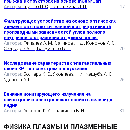
прыжка в структурах на основе InGaN/GaN
Авторы:
Грушко Н. С., Потанахина Л. Н.
17
Фильтрующее устройство на основе оптических
элементов с положительной и отрицательной
производными зависимостей углов полного
внутреннего отражения от длины волны
Авторы:
Филачев А. М., Сагинов Л. Д., Кононов А. С.,
Свиридов А. Н., Бакуменко В. Л.
20
Исследование характеристик эпитаксиальных
слоев КРТ по спектрам пропускания
Авторы:
Болтарь К. О., Яковлева Н. И., Кашуба А. С.,
Удалова А. Г.
26
Влияние ионизирующего излучения на
анизотропию электрических свойств селенида
индия
Авторы:
Аскеров К. А., Гаджиева В. И.
31
ФИЗИКА ПЛАЗМЫ И ПЛАЗМЕННЫЕ