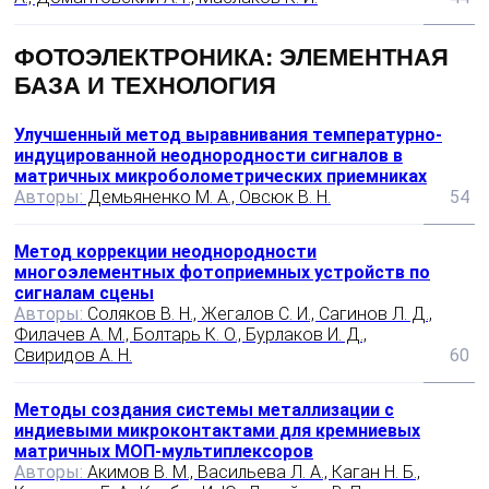
ФОТОЭЛЕКТРОНИКА: ЭЛЕМЕНТНАЯ
БАЗА И ТЕХНОЛОГИЯ
Улучшенный метод выравнивания температурно-
индуцированной неоднородности сигналов в
матричных микроболометрических приемниках
Авторы:
Демьяненко М. А., Овсюк В. Н.
54
Метод коррекции неоднородности
многоэлементных фотоприемных устройств по
сигналам сцены
Авторы:
Соляков В. Н., Жегалов С. И., Сагинов Л. Д.,
Филачев А. М., Болтарь К. О., Бурлаков И. Д.,
Свиридов А. Н.
60
Методы создания системы металлизации с
индиевыми микроконтактами для кремниевых
матричных МОП-мультиплексоров
Авторы:
Акимов В. М., Васильева Л. А., Каган Н. Б.,