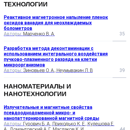
ТЕХНОЛОГИИ
Реактивное магнетронное напыление пленок
оксидов ванадия для неохлаждаемых
болометров
Авторы:
Марченко В. А.
35
Разработка метода деконтаминации с
использованием интегрального воздействия
пучково-плазменного разряда на клетки
микроорганизмов
Авторы:
Зиновьев О. А., Неумывакин Л. В
39
НАНОМАТЕРИАЛЫ И
НАНОТЕХНОЛОГИИ
Излучательные и магнитные свойства
псевдооднодоменной микро- и
нанопаттернированной магнитной среды
Авторы:
Гурович Б. А., Приходько К. Е., Кулешова Е.
А., Домантовский А. Г., Маслаков К. И.
44