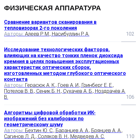
ФИЗИЧЕСКАЯ АППАРАТУРА
Сравнение вариантов сканирования в
тепловизорах 2-го поколения
Авторы:
Алеев Р. М., Насибуллин Р. А.
102
Исследование технологических факторов,
влияющих на качество тонких пленок диоксида
кремния в целях повышения эксплутационных
характеристик оптических сборок,
изготовленных методом глубокого оптического
контакта
Авторы:
Герасюк А. К., Гоев А. И., Гринберг Е. Е.,
Потелов В. В., Сеник Б. Н., Сухачев А. Б., Ноздрачёв А.
В.
106
Алгоритмы цифровой обработки ИК-
изображений без калибровки по
геометрическому шуму
Авторы:
Бехтин Ю. С., Баранцев А. А., Брянцев A. A.,
Сагинов Л. Д., Соляков В. Н., Медведев А. С.
110