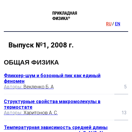
RU
/
EN
Выпуск №1, 2008 г.
ОБЩАЯ ФИЗИКА
Фликкер-шум и бозонный пик как единый
феномен
Авторы:
Векленко Б. А
5
Структурные свойства макромолекулы в
термостате
Авторы:
Харитонов А. С.
13
Температурная зависимость средней длины