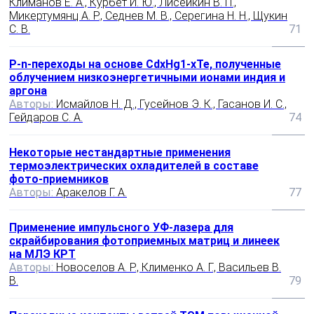
Климанов Е. А., Курбет И. Ю., Лисейкин В. П.,
Микертумянц А. Р., Седнев М. В., Серегина Н. Н., Щукин
С. В.
71
P-n-пeреходы на основе CdxHg1-xTe, полученные
облучением низкоэнергетичными ионами индия и
аргона
Авторы:
Исмайлов Н. Д., Гусейнов Э. К., Гасанов И. С.,
Гейдаров С. А.
74
Некоторые нестандартные применения
термоэлектрических охладителей в составе
фото-приемников
Авторы:
Аракелов Г. А.
77
Применение импульсного УФ-лазера для
скрайбирования фотоприемных матриц и линеек
на МЛЭ КРТ
Авторы:
Новоселов А. Р., Клименко А. Г., Васильев В.
В.
79