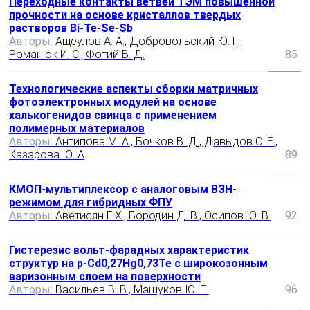
Переходные контакты ветвей ТЭМ повышенной
прочности на основе кристаллов твердых
растворов Bі-Te-Se-Sb
Авторы:
Ащеулов А. А., Добровольский Ю. Г.,
Романюк И. С., Фотий В. Д.
85
Технологические аспекты сборки матричных
фотоэлектронных модулей на основе
халькогенидов свинца с применением
полимерных материалов
Авторы:
Антипова М. А., Бочков В. Д., Давыдов С. Е.,
Казарова Ю. А
89
КМОП-мультиплексор с аналоговым ВЗН-
режимом для гибридных ФПУ
Авторы:
Аветисян Г. Х., Бородин Д. В., Осипов Ю. В.
92
Гистерезис вольт-фарадных характеристик
структур на р-Cd0,27Hg0,73Te с широкозонным
варизонным слоем на поверхности
Авторы:
Васильев В. В., Машуков Ю. П.
96