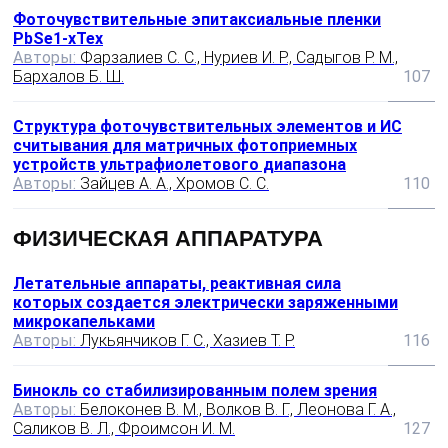
Фоточувствительные эпитаксиальные пленки
PbSe1-xTex
Авторы:
Фарзалиев С. С., Нуриев И. Р., Садыгов P. M.,
Бархалов Б. Ш.
107
Структура фоточувствительных элементов и ИС
считывания для матричных фотоприемных
устройств ультрафиолетового диапазона
Авторы:
Зайцев А. А., Хромов С. С.
110
ФИЗИЧЕСКАЯ АППАРАТУРА
Летательные аппараты, реактивная сила
которых создается электрически заряженными
микрокапельками
Авторы:
Лукьянчиков Г. С., Хазиев Т. Р.
116
Бинокль со стабилизированным полем зрения
Авторы:
Белоконев В. М., Волков В. Г., Леонова Г. А.,
Саликов В. Л., Фроимсон И. М.
127