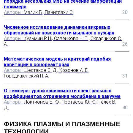
порядка нескольких МэВ на сечение аморфизации
полимера
Авторы:
Малик Б., Паниграхи С.
20
Численное исследование динамики вихревых
образований на поверхности мыльного пузыря
Авторы:
Кузьмин Р. Н., Савенкова Н. П., Складчиков С.
А.
26
Математическая модель и критерий подобия
кавитации в сонореакторах
Авторы:
Шестаков С. Д., Краснов А. Е.,
Городищенский П. А.
31
О температурной зависимости спектральных
коэффициентов отражения молибдена в вакууме
Авторы:
Локтионов Е. Ю., Протасов Ю. Ю., Телех В.
Д.
40
ФИЗИКА ПЛАЗМЫ И ПЛАЗМЕННЫЕ
ТЕХНОЛОГИИ