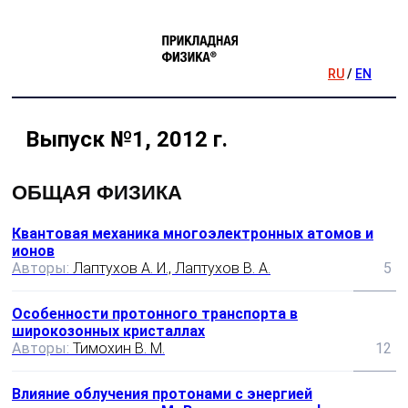
RU
/
EN
Выпуск №1, 2012 г.
ОБЩАЯ ФИЗИКА
Квантовая механика многоэлектронных атомов и
ионов
Авторы:
Лaптyxoв А. И., Лаптухов В. А.
5
Особенности протонного транспорта в
широкозонных кристаллах
Авторы:
Тимохин В. М.
12
Влияние облучения протонами с энергией