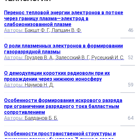
Перенос тепловой энергии электронов в потоке
через границу плазма—электрод в
слабоионизованной плазме
Авторы:
Бакшт Ф. Г., Лапшин В. Ф.
46
О роли плазменных электронов в формировании
газоразрядной плазмы
Авторы:
Груздев В. А., Залесский В. Г., Русецкий И. С.
52
О демодуляции коротких радиоволн при их
прохождении через нижнюю ионосферу
Авторы:
Hayмoв Н. Д.
59
Особенности формирования искрового разряда
при ограничении разрядного тока балластным
сопротивлением
Авторы:
Балданов Б. Б.
64
Особенности пространственной структуры и