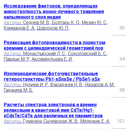
Исследование факторов, определяющих
анизотропность ионно-лучевого травления
напыленного слоя индия
Авторы:
Седнев М. В., Болтарь К. О., Мезин Ю. С.,
Климанов Е. А., Шаронов Ю. П.
90
Релаксация фотопроводимости в пористом
кремнии с цилиндрической геометрией пор
Авторы:
Монастырский Л. С., Соколовский Б. C.,
Павлык М. Р., Аксиментьева Е. И.
94
Изопериодические фоточувствительные
гетероструктуры Pb1-xSnxSe / PbSe1-xSx
Авторы:
Нуриев И. Р., Фараджев Н. В., Назаров А. М.,
Гаджиев М. Б.
98
Расчеты спектров электронов и времен
релаксации в квантовой яме CdTe/Hg1-
xCdxTe/CdTe для различных ее параметров
Авторы:
Гуменюк-Сычевская Ж. В., Мележик Е. А.
101