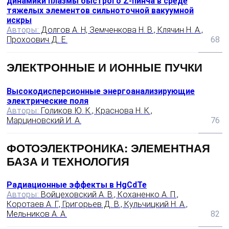
динамики плазмы быстрого Z-пинча в среде
тяжелых элементов сильноточной вакуумной
искры
Авторы:
Долгов A. H, Земченкова Н. В., Клячин Н. А.,
Прохоович Д. Е.
68
ЭЛЕКТРОННЫЕ И ИОННЫЕ ПУЧКИ
Высокодисперсионные энергоанализирующие
электрические поля
Авторы:
Голиков Ю. К., Краснова Н. К.,
Марциновский И. А.
76
ФОТОЭЛЕКТРОНИКА: ЭЛЕМЕНТНАЯ
БАЗА И ТЕХНОЛОГИЯ
Радиационные эффекты в HgCdTe
Авторы:
Войцеховский А. В., Коханенко А. П.,
Коротаев А. Г., Григорьев Д. В., Кульчицкий Н. А.,
Мельников А. А.
82